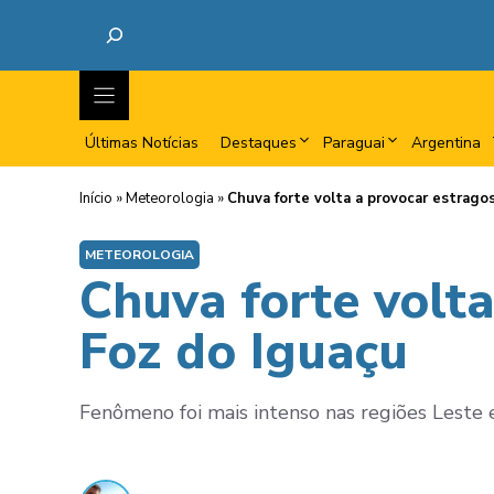
Últimas Notícias
Destaques
Paraguai
Argentina
Início
»
Meteorologia
»
Chuva forte volta a provocar estrago
METEOROLOGIA
Chuva forte volta
Foz do Iguaçu
Fenômeno foi mais intenso nas regiões Leste