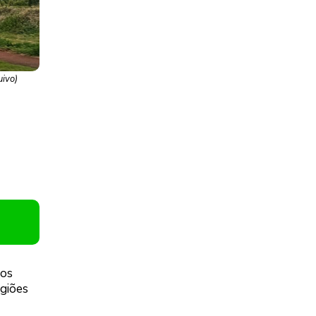
uivo)
nos
egiões