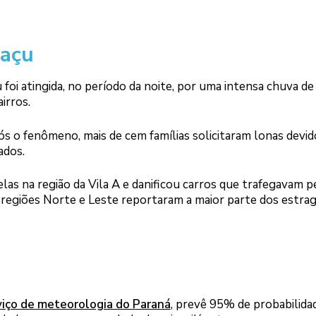
uaçu
u foi atingida, no período da noite, por uma intensa chuva de
irros.
ós o fenômeno, mais de cem famílias solicitaram lonas devid
ados.
as na região da Vila A e danificou carros que trafegavam p
regiões Norte e Leste reportaram a maior parte dos estra
viço de meteorologia do Paraná
, prevê 95% de probabilida