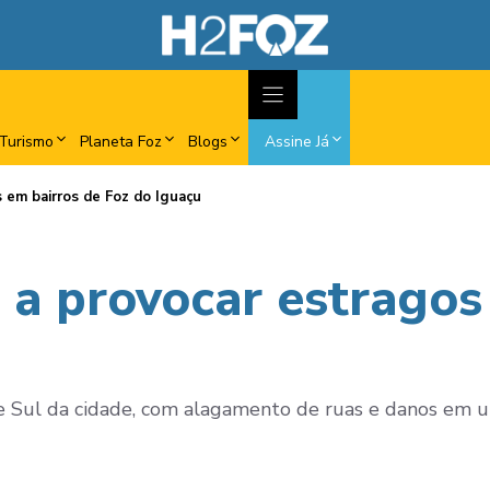
Turismo
Planeta Foz
Blogs
Assine Já
s em bairros de Foz do Iguaçu
 a provocar estragos
 e Sul da cidade, com alagamento de ruas e danos em 