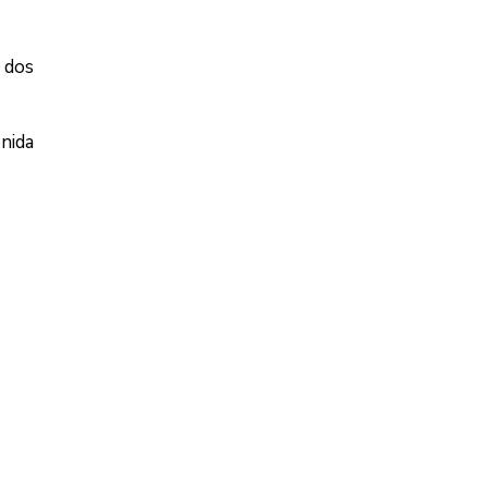
a dos
enida