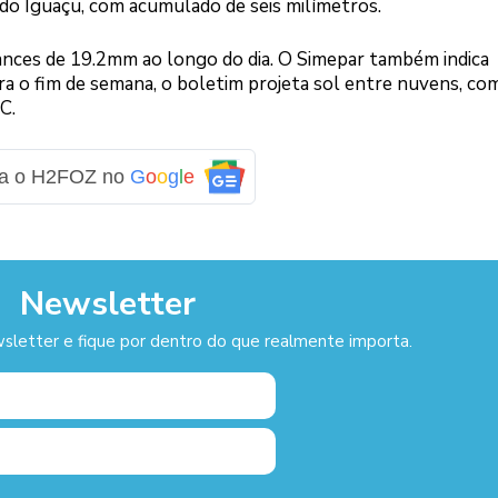
do Iguaçu, com acumulado de seis milímetros.
chances de 19.2mm ao longo do dia. O Simepar também indica
para o fim de semana, o boletim projeta sol entre nuvens, co
C.
ga o H2FOZ no
G
o
o
g
l
e
Newsletter
sletter e fique por dentro do que realmente importa.