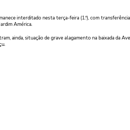
anece interditado nesta terça-feira (1.º), com transferênci
Jardim América.
tram, ainda, situação de grave alagamento na baixada da Av
çu.