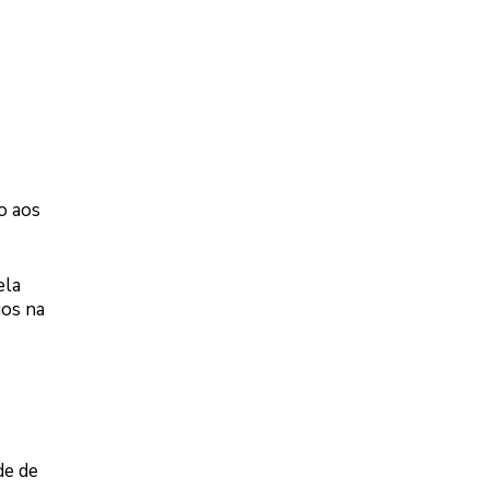
o aos
ela
gos na
de de