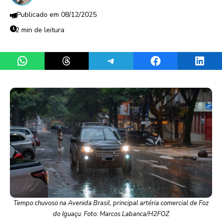
08/12/2025
2 min de leitura
Share on WhatsApp
Share on Threads
Share on Telegram
Share on Facebook
Share 
Tempo chuvoso na Avenida Brasil, principal artéria comercial de Foz
do Iguaçu. Foto: Marcos Labanca/H2FOZ