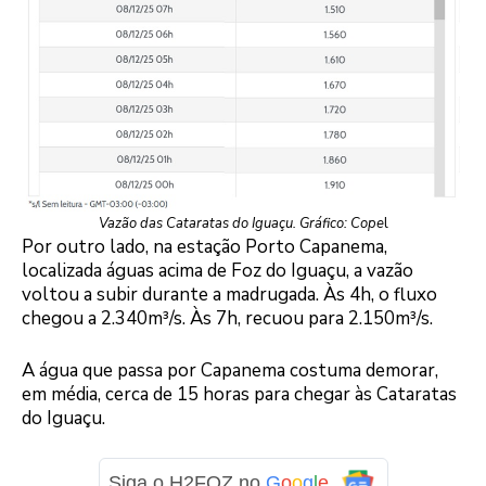
Vazão das Cataratas do Iguaçu. Gráfico: Cope
l
Por outro lado, na estação Porto Capanema,
localizada águas acima de Foz do Iguaçu, a vazão
voltou a subir durante a madrugada. Às 4h, o fluxo
chegou a 2.340m³/s. Às 7h, recuou para 2.150m³/s.
A água que passa por Capanema costuma demorar,
em média, cerca de 15 horas para chegar às Cataratas
do Iguaçu.
Siga o H2FOZ no
G
o
o
g
l
e