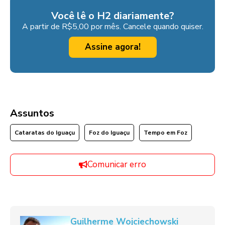
Você lê o H2 diariamente?
A partir de R$5,00 por mês. Cancele quando quiser.
Assine agora!
Assuntos
Cataratas do Iguaçu
Foz do Iguaçu
Tempo em Foz
Comunicar erro
Guilherme Wojciechowski