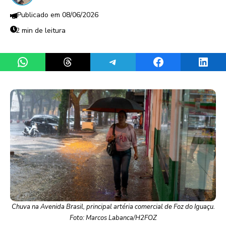
08/06/2026
2 min de leitura
Share on WhatsApp
Share on Threads
Share on Telegram
Share on Facebook
Share 
Chuva na Avenida Brasil, principal artéria comercial de Foz do Iguaçu.
Foto: Marcos Labanca/H2FOZ