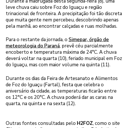
Durante a madrugada desta segunda-feira (8), uma
leve chuva caiu sobre Foz do Iguaçu e região
trinacional de fronteira. A precipitação foi tão discreta
que muita gente nem percebeu, descobrindo apenas
pela manhã, ao encontrar calçadas e ruas molhadas.
Para o restante da jornada, o
Simepar, órgão de
meteorologia do Paraná
, prevê céu parcialmente
encoberto e temperatura máxima de 24°C. A chuva
deverá voltar na quarta (10), feriado municipal em Foz
do Iguaçu, mas com maior volume na quinta (11).
Durante os dias da Feira de Artesanato e Alimentos
de Foz do Iguaçu (Fartal), festa que celebra o
aniversário da cidade, as temperaturas ficarão entre
os 12°C e os 20°C. A chuva poderá dar as caras na
quarta, na quinta e na sexta (12).
Outras fontes consultadas pelo
H2FOZ
, como o
site