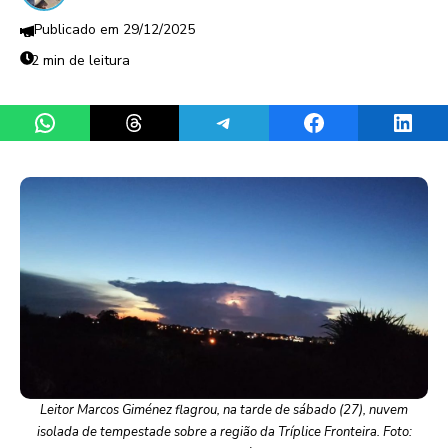
29/12/2025
2 min de leitura
Share on WhatsApp
Share on Threads
Share on Telegram
Share on Facebook
Share 
Leitor Marcos Giménez flagrou, na tarde de sábado (27), nuvem
isolada de tempestade sobre a região da Tríplice Fronteira. Foto: