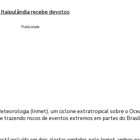
 Itaipulândia recebe devotos
Publicidade
eteorologia (Inmet), um ciclone extratropical sobre o Oc
 e trazendo riscos de eventos extremos em partes do Brasil
está incluída em dois alertas emitidos pelo Inmet, ambos na