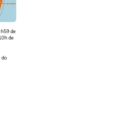
23h59 de
 10h de
s do