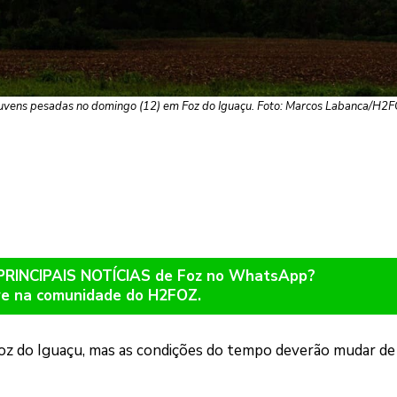
 nuvens pesadas no domingo (12) em Foz do Iguaçu. Foto: Marcos Labanca/H2
 PRINCIPAIS NOTÍCIAS de Foz no WhatsApp?
re na comunidade do H2FOZ.
z do Iguaçu, mas as condições do tempo deverão mudar de