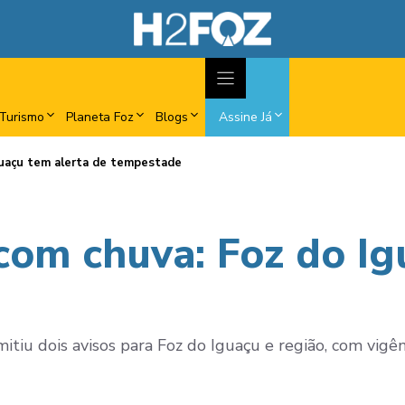
Turismo
Planeta Foz
Blogs
Assine Já
guaçu tem alerta de tempestade
 com chuva: Foz do Ig
tiu dois avisos para Foz do Iguaçu e região, com vigênc