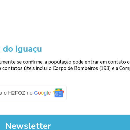
 do Iguaçu
lmente se confirme, a população pode entrar em contato 
 de contatos úteis inclui o Corpo de Bombeiros (193) e a Co
ga o H2FOZ no
G
o
o
g
l
e
Newsletter