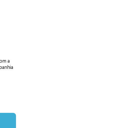
com a
mpanhia