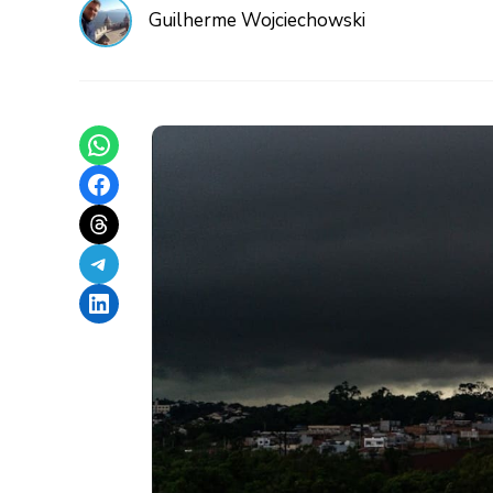
Guilherme Wojciechowski
Share on WhatsApp
Share on Facebook
Share on Threads
Share on Telegram
Share on LinkedIn