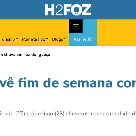
Turismo
Planeta Foz
Blogs
Assine Já
m chuva em Foz do Iguaçu
evê fim de semana co
bado (27) e domingo (28) chuvosos, com acumulado de