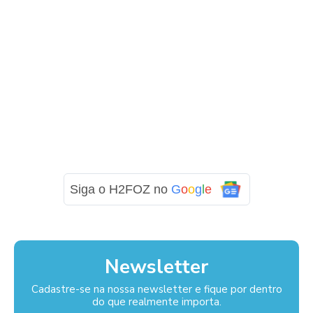
Siga o H2FOZ no
G
o
o
g
l
e
Newsletter
Cadastre-se na nossa newsletter e fique por dentro
do que realmente importa.