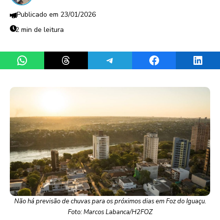
23/01/2026
2 min de leitura
Share on WhatsApp
Share on Threads
Share on Telegram
Share on Facebook
Share 
Não há previsão de chuvas para os próximos dias em Foz do Iguaçu.
Foto: Marcos Labanca/H2FOZ