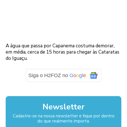
A água que passa por Capanema costuma demorar,
em média, cerca de 15 horas para chegar às Cataratas
do Iguaçu.
Siga o H2FOZ no
G
o
o
g
l
e
Newsletter
Cadastre-se na nossa newsletter e fique por dentro
do que realmente importa.