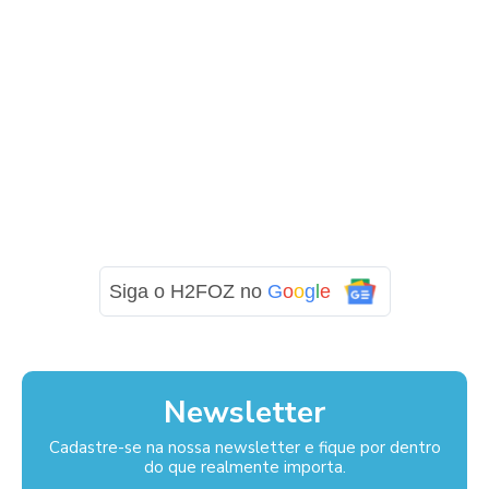
Siga o H2FOZ no
G
o
o
g
l
e
Newsletter
Cadastre-se na nossa newsletter e fique por dentro
do que realmente importa.