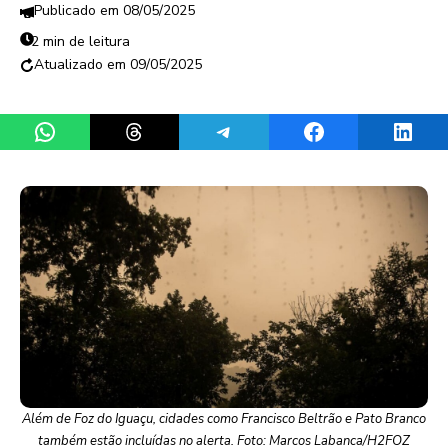
08/05/2025
2 min de leitura
09/05/2025
Share on WhatsApp
Share on Threads
Share on Telegram
Share on Facebook
Share 
Além de Foz do Iguaçu, cidades como Francisco Beltrão e Pato Branco
também estão incluídas no alerta. Foto: Marcos Labanca/H2FOZ