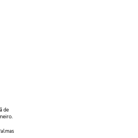
ã de
neiro.
Palmas