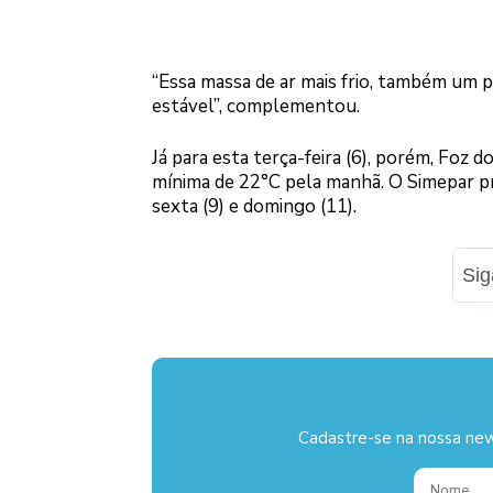
“Essa massa de ar mais frio, também um 
estável”, complementou.
Já para esta terça-feira (6), porém, Foz 
mínima de 22°C pela manhã. O Simepar pr
sexta (9) e domingo (11).
Si
Cadastre-se na nossa new