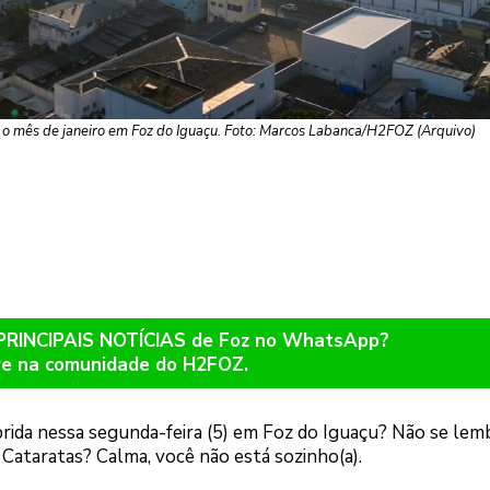
a o mês de janeiro em Foz do Iguaçu. Foto: Marcos Labanca/H2FOZ (Arquivo)
 PRINCIPAIS NOTÍCIAS de Foz no WhatsApp?
re na comunidade do H2FOZ.
rida nessa segunda-feira (5) em Foz do Iguaçu? Não se lem
s Cataratas? Calma, você não está sozinho(a).