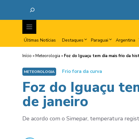
Últimas Notícias
Destaques
Paraguai
Argentina
Início
»
Meteorologia
»
Foz do Iguaçu tem dia mais frio da his
Frio fora da curva
METEOROLOGIA
Foz do Iguaçu tem
de janeiro
De acordo com o Simepar, temperatura registr