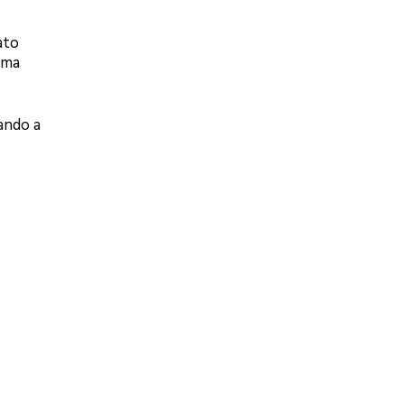
ato
ama
ando a