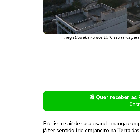
Registros abaixo dos 15°C são raros par
📰 Quer receber as
Ent
Precisou sair de casa usando manga comp
já ter sentido frio em janeiro na Terra da