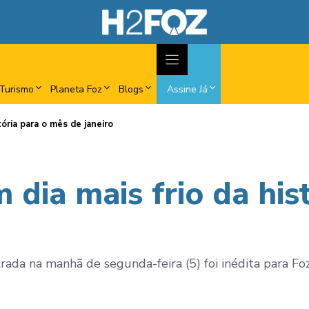
Turismo
Planeta Foz
Blogs
Assine Já
tória para o mês de janeiro
 dia mais frio da his
ada na manhã de segunda-feira (5) foi inédita para Foz