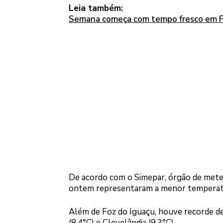
Leia também:
Semana começa com tempo fresco em Fo
De acordo com o Simepar, órgão de meteo
ontem representaram a menor temperatura
Além de Foz do Iguaçu, houve recorde de 
(8.4°C) e Clevelândia (9.3°C).