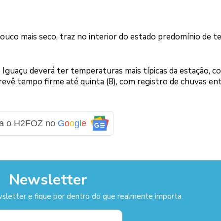
pouco mais seco, traz no interior do estado predomínio de 
do Iguaçu deverá ter temperaturas mais típicas da estação, c
evê tempo firme até quinta (8), com registro de chuvas en
ga o H2FOZ no
G
o
o
g
l
e
Newsletter
sletter e fique por dentro do que realmente importa.