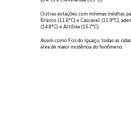
Outras estações com mínimas inéditas pa
Branco (11.6°C) e Cascavel (11.9°C), ade
(14.8°C) e Altônia (15.7°C).
Assim como Foz do Iguaçu, todas as cida
área de maior incidência do fenômeno.