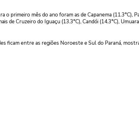
ra o primeiro mês do ano foram as de Capanema (11.3°C), P
mais de Cruzeiro do Iguaçu (13.3°C), Candói (14.3°C), Umuar
des ficam entre as regiões Noroeste e Sul do Paraná, mostr