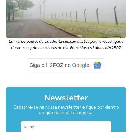
Em vários pontos da cidade, iluminação pública permaneceu ligada
durante as primeiras horas do dia. Foto: Marcos Labanca/H2FOZ
Siga o H2FOZ no
G
o
o
g
l
e
Newsletter
Cadastre-se na nossa newsletter e fique por dentro
do que realmente importa.