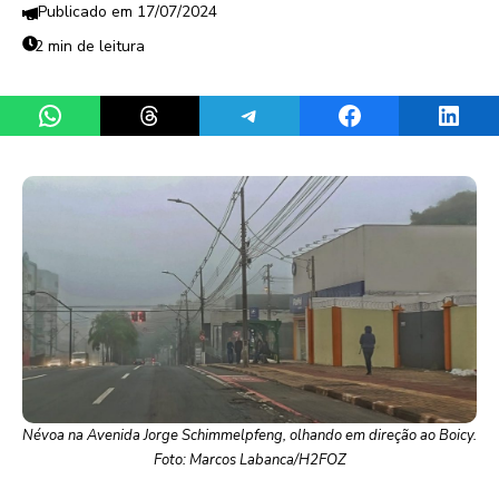
17/07/2024
2 min de leitura
Share on WhatsApp
Share on Threads
Share on Telegram
Share on Facebook
Share 
Névoa na Avenida Jorge Schimmelpfeng, olhando em direção ao Boicy.
Foto: Marcos Labanca/H2FOZ