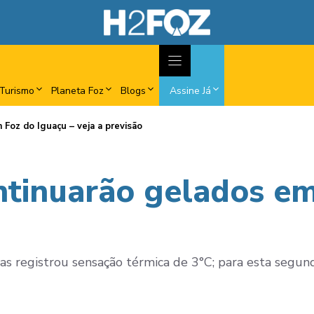
Turismo
Planeta Foz
Blogs
Assine Já
 Foz do Iguaçu – veja a previsão
ntinuarão gelados em
as registrou sensação térmica de 3°C; para esta segun