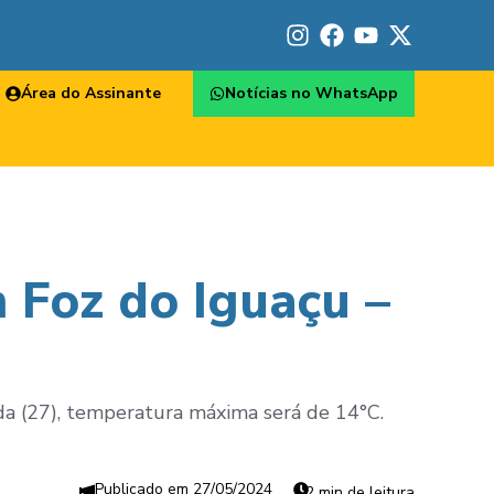
Área do Assinante
Notícias no WhatsApp
 Foz do Iguaçu –
da (27), temperatura máxima será de 14°C.
27/05/2024
2 min de leitura