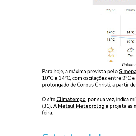
Próximo
Para hoje, a máxima prevista pelo
Simepa
10°C e 14°C, com oscilações entre 9°C e 
prolongado de Corpus Christi, a partir de 
O
site
Climatempo
, por sua vez, indica 
(31). A
Metsul Meteorologia
projeta as 
feira.