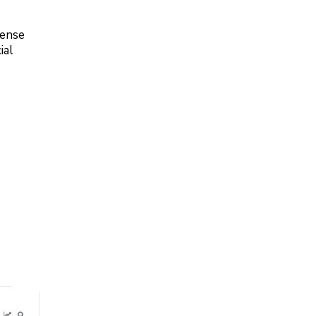
aense
ial