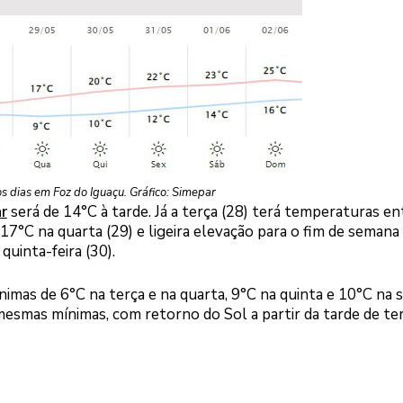
s dias em Foz do Iguaçu. Gráfico: Simepar
r
será de 14°C à tarde. Já a terça (28) terá temperaturas en
17°C na quarta (29) e ligeira elevação para o fim de semana
quinta-feira (30).
mínimas de 6°C na terça e na quarta, 9°C na quinta e 10°C na 
mesmas mínimas, com retorno do Sol a partir da tarde de te