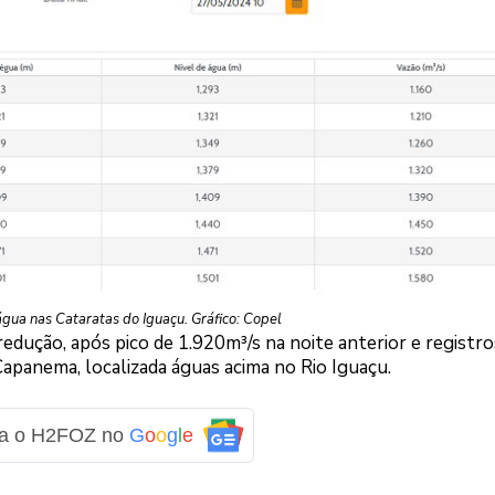
gua nas Cataratas do Iguaçu. Gráfico: Copel
redução, após pico de 1.920m³/s na noite anterior e registro
Capanema, localizada águas acima no Rio Iguaçu.
ga o H2FOZ no
G
o
o
g
l
e