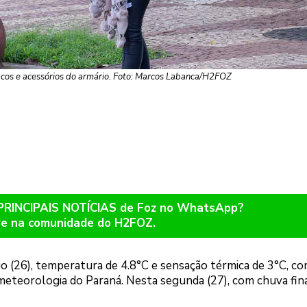
acos e acessórios do armário. Foto: Marcos Labanca/H2FOZ
 PRINCIPAIS NOTÍCIAS de Foz no WhatsApp?
re na comunidade do H2FOZ.
go (26), temperatura de 4.8°C e sensação térmica de 3°C, c
meteorologia do Paraná. Nesta segunda (27), com chuva fina