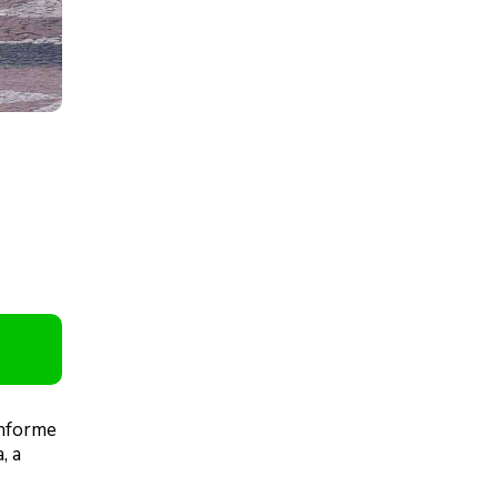
onforme
, a