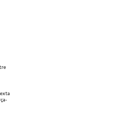
tre
sexta
rça-