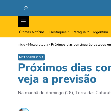
Últimas Notícias
Destaques
Paraguai
Argentina
Início
»
Meteorologia
»
Próximos dias continuarão gelados em
METEOROLOGIA
Próximos dias co
veja a previsão
Na manhã de domingo (26), Terra das Catarat