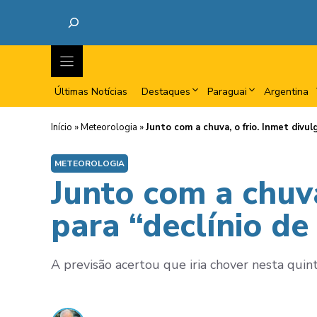
Últimas Notícias
Destaques
Paraguai
Argentina
Início
»
Meteorologia
»
Junto com a chuva, o frio. Inmet divul
METEOROLOGIA
Junto com a chuva
para “declínio d
A previsão acertou que iria chover nesta quint