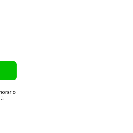
horar o
 à