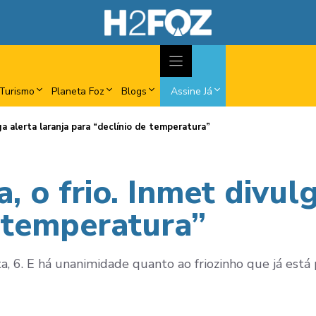
Turismo
Planeta Foz
Blogs
Assine Já
ga alerta laranja para “declínio de temperatura”
, o frio. Inmet divulg
e temperatura”
a, 6. E há unanimidade quanto ao friozinho que já está p