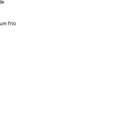
de
um frio