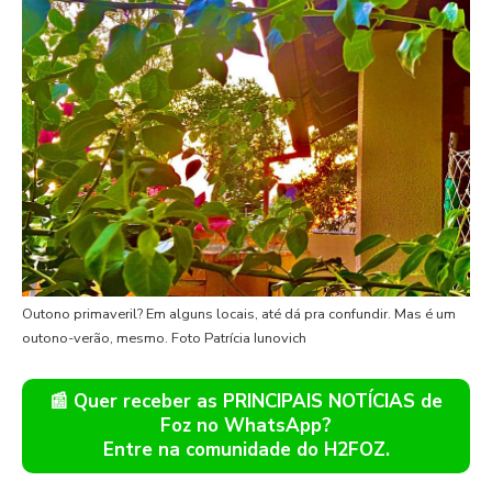
Outono primaveril? Em alguns locais, até dá pra confundir. Mas é um
outono-verão, mesmo. Foto Patrícia Iunovich
📰 Quer receber as PRINCIPAIS NOTÍCIAS de
Foz no WhatsApp?
Entre na comunidade do H2FOZ.