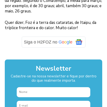
da região. Segundo o Climatempo, a média para março,
por exemplo, é de 30 graus; abril, também 30 graus; e
maio, 26 graus.
Quer dizer, Foz é a terra das cataratas, de Itaipu, da
tríplice fronteira e do calor. Muito calor!
Siga o H2FOZ no
G
o
o
g
l
e
Newsletter
Cadastre-se na nossa newsletter e fique por dentro
do que realmente importa.