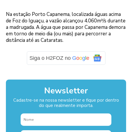
Na estação Porto Capanema, localizada águas acima
de Foz do Iguaçu, a vazão alcançou 4.060m³/s durante
a madrugada. A água que passa por Capanema demora
em torno de meio dia (ou mais) para percorrer a
distância até as Cataratas.
Siga o H2FOZ no
G
o
o
g
l
e
Newsletter
Cadastre-se na nossa newsletter e fique por dentro
do que realmente importa.