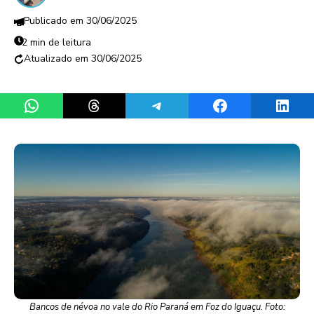
30/06/2025
2 min de leitura
30/06/2025
Share on WhatsApp
Share on Threads
Share on Telegram
Share on Facebook
Share 
Bancos de névoa no vale do Rio Paraná em Foz do Iguaçu. Foto: