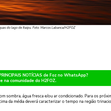
guas do lago de Itaipu. Foto: Marcos Labanca/H2FOZ
 PRINCIPAIS NOTÍCIAS de Foz no WhatsApp?
re na comunidade do H2FOZ.
om sombra, água fresca e/ou ar condicionado. Para os próx
ma da média deverá caracterizar o tempo na região trinacio