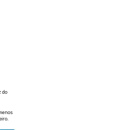
z do
 menos
iro.