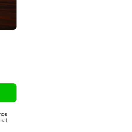
imos
nal.