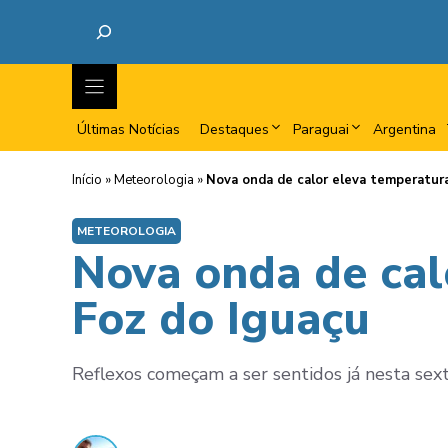
Últimas Notícias
Destaques
Paraguai
Argentina
Início
»
Meteorologia
»
Nova onda de calor eleva temperatura
METEOROLOGIA
Nova onda de cal
Foz do Iguaçu
Reflexos começam a ser sentidos já nesta sext