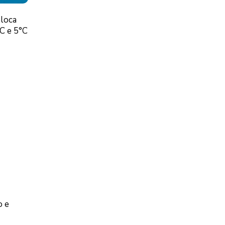
oloca
°C e 5°C
o e