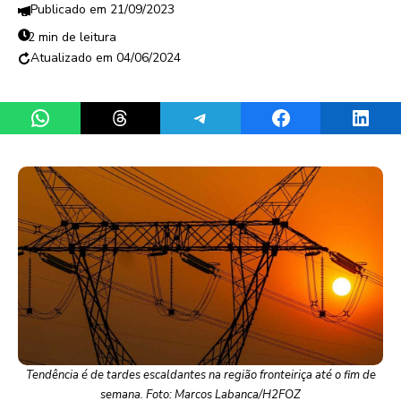
21/09/2023
2 min de leitura
04/06/2024
Share on WhatsApp
Share on Threads
Share on Telegram
Share on Facebook
Share 
Tendência é de tardes escaldantes na região fronteiriça até o fim de
semana. Foto: Marcos Labanca/H2FOZ