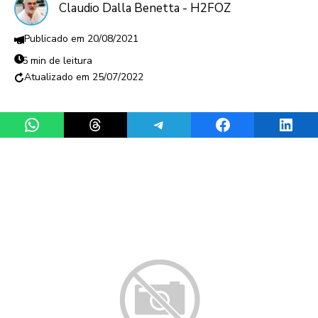
Claudio Dalla Benetta - H2FOZ
20/08/2021
5 min de leitura
25/07/2022
Share on WhatsApp
Share on Threads
Share on Telegram
Share on Facebook
Share 