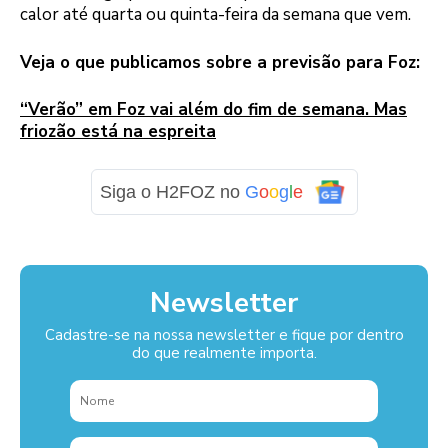
calor até quarta ou quinta-feira da semana que vem.
Veja o que publicamos sobre a previsão para Foz:
“Verão” em Foz vai além do fim de semana. Mas
friozão está na espreita
Siga o H2FOZ no
G
o
o
g
l
e
Newsletter
Cadastre-se na nossa newsletter e fique por dentro
do que realmente importa.