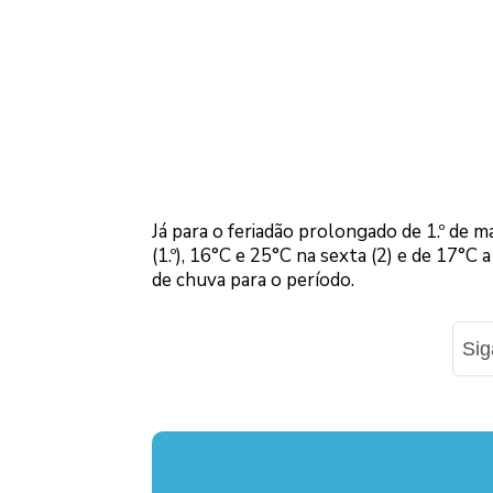
Já para o feriadão prolongado de 1.º de 
(1.º), 16°C e 25°C na sexta (2) e de 17°
de chuva para o período.
Si