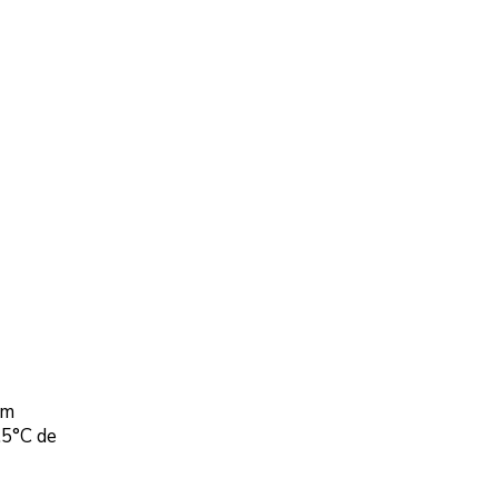
Em
.5°C de