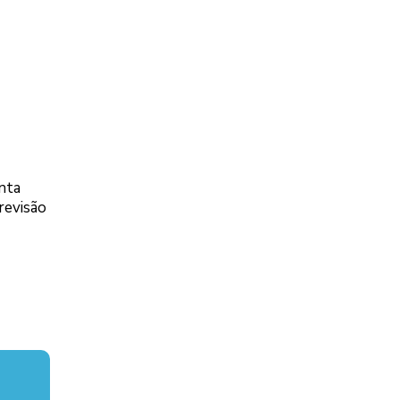
inta
revisão