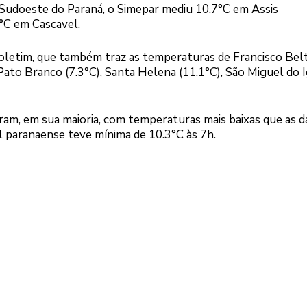
e Sudoeste do Paraná, o Simepar mediu 10.7°C em Assis
°C em Cascavel.
oletim, que também traz as temperaturas de Francisco Bel
), Pato Branco (7.3°C), Santa Helena (11.1°C), São Miguel do 
am, em sua maioria, com temperaturas mais baixas que as d
al paranaense teve mínima de 10.3°C às 7h.