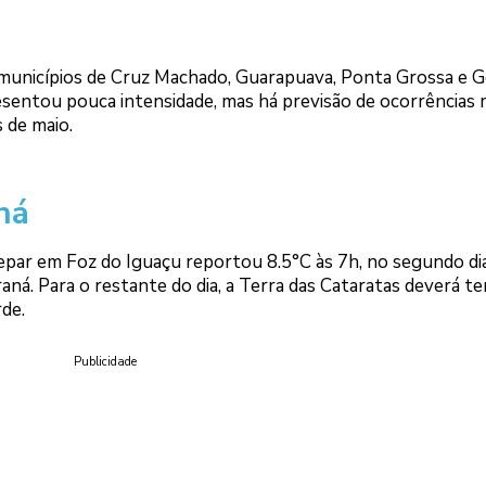
 municípios de Cruz Machado, Guarapuava, Ponta Grossa e 
esentou pouca intensidade, mas há previsão de ocorrências 
 de maio.
ná
mepar em Foz do Iguaçu reportou 8.5°C às 7h, no segundo di
ná. Para o restante do dia, a Terra das Cataratas deverá te
rde.
Publicidade