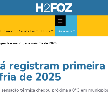
Turismo
Planeta Foz
Blogs
Assine Já
 geada e madrugada mais fria de 2025
á registram primeira
ria de 2025
 sensação térmica chegou próxima a 0°C em município