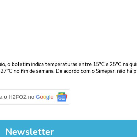
maio, o boletim indica temperaturas entre 15°C e 25°C na qu
C a 27°C no fim de semana. De acordo com o Simepar, não há p
ga o H2FOZ no
G
o
o
g
l
e
Newsletter