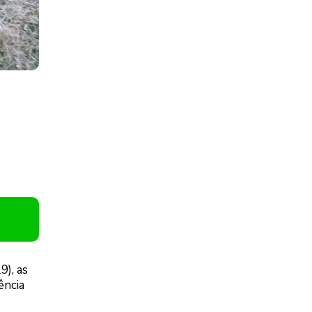
9), as
ência