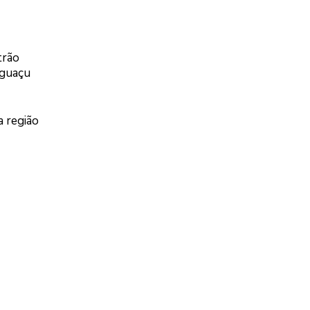
trão
Iguaçu
a região