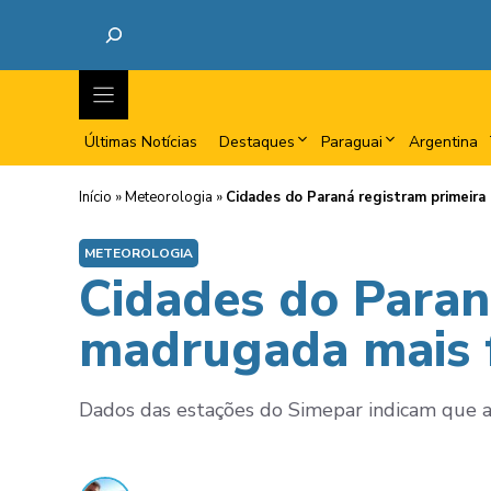
Últimas Notícias
Destaques
Paraguai
Argentina
Início
»
Meteorologia
»
Cidades do Paraná registram primeira
METEOROLOGIA
Cidades do Paran
madrugada mais f
Dados das estações do Simepar indicam que a