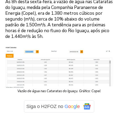
Às 8h desta sexta-feira, a vazão de água nas Cataratas
do Iguaçu, medida pela Companhia Paranaense de
Energia (Copel), era de 1.380 metros cúbicos por
segundo (m³/s), cerca de 10% abaixo do volume
padrão de 1.500m³/s. A tendência para as próximas
horas é de redução no fluxo do Rio Iguaçu, após pico
de 1.440m³/s às 5h.
Vazão de água nas Cataratas do Iguaçu. Gráfico: Copel
Siga o H2FOZ no
G
o
o
g
l
e