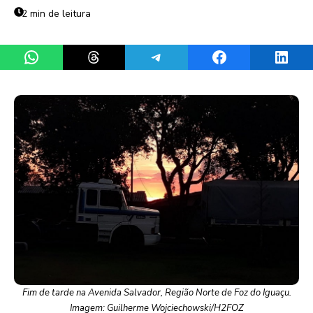
2 min de leitura
Share on WhatsApp
Share on Threads
Share on Telegram
Share on Facebook
Share 
Fim de tarde na Avenida Salvador, Região Norte de Foz do Iguaçu.
Imagem: Guilherme Wojciechowski/H2FOZ