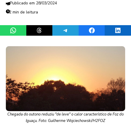
28/03/2024
2 min de leitura
Share on WhatsApp
Share on Threads
Share on Telegram
Share on Facebook
Share 
Chegada do outono reduziu "de leve" o calor característico de Foz do
Iguaçu. Foto: Guilherme Wojciechowski/H2FOZ