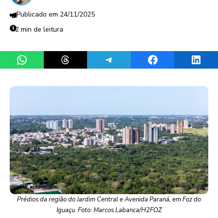
24/11/2025
2 min de leitura
Share on WhatsApp
Share on Threads
Share on Telegram
Share on Facebook
Share 
Prédios da região do Jardim Central e Avenida Paraná, em Foz do
Iguaçu. Foto: Marcos Labanca/H2FOZ