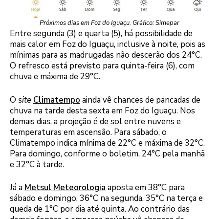
Próximos dias em Foz do Iguaçu. Gráfico: Simepar
Entre segunda (3) e quarta (5), há possibilidade de
mais calor em Foz do Iguaçu, inclusive à noite, pois as
mínimas para as madrugadas não descerão dos 24°C.
O refresco está previsto para quinta-feira (6), com
chuva e máxima de 29°C.
O
site
Climatempo
ainda vê chances de pancadas de
chuva na tarde desta sexta em Foz do Iguaçu. Nos
demais dias, a projeção é de sol entre nuvens e
temperaturas em ascensão. Para sábado, o
Climatempo indica mínima de 22°C e máxima de 32°C.
Para domingo, conforme o boletim, 24°C pela manhã
e 32°C à tarde.
Já a
Metsul Meteorologia
aposta em 38°C para
sábado e domingo, 36°C na segunda, 35°C na terça e
queda de 1°C por dia até quinta. Ao contrário das