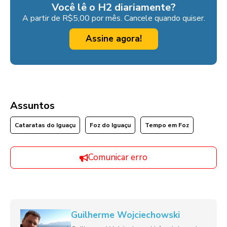
Você lê o H2 diariamente?
A partir de R$5,00 por mês. Cancele quando quiser.
Assine agora!
Assuntos
Cataratas do Iguaçu
Foz do Iguaçu
Tempo em Foz
Comunicar erro
Guilherme Wojciechowski