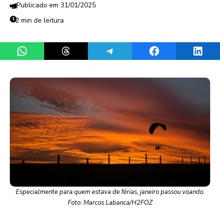
31/01/2025
2 min de leitura
Share on WhatsApp
Share on Threads
Share on Telegram
Share on Facebook
Share 
Especialmente para quem estava de férias, janeiro passou voando.
Foto: Marcos Labanca/H2FOZ