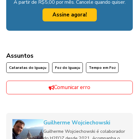
A partir de R$5,00 por mês. Cancele quando quiser.
Assine agora!
Assuntos
Cataratas do Iguaçu
Foz do Iguaçu
Tempo em Foz
Comunicar erro
Guilherme Wojciechowski
Guilherme Wojciechowski é colaborador
do H2FOZ desde 2021. Acompanha o