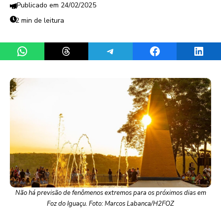
24/02/2025
2 min de leitura
Share on WhatsApp
Share on Threads
Share on Telegram
Share on Facebook
Share 
Não há previsão de fenômenos extremos para os próximos dias em
Foz do Iguaçu. Foto: Marcos Labanca/H2FOZ