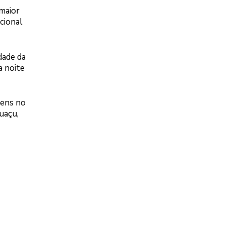
 maior
cional
dade da
a noite
vens no
uaçu,