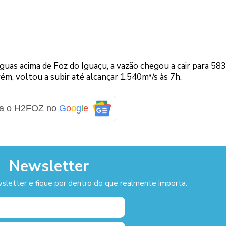
uas acima de Foz do Iguaçu, a vazão chegou a cair para 583
ém, voltou a subir até alcançar 1.540m³/s às 7h.
ga o H2FOZ no
G
o
o
g
l
e
Newsletter
sletter e fique por dentro do que realmente importa.