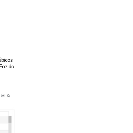
úbicos
 Foz do