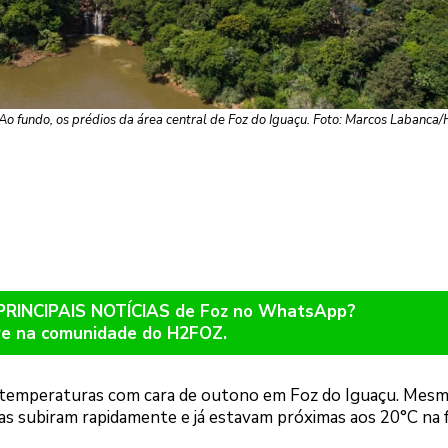
 Ao fundo, os prédios da área central de Foz do Iguaçu. Foto: Marcos Labanc
 PRINCIPAIS NOTÍCIAS de Foz no WhatsApp?
re na comunidade do H2FOZ.
e temperaturas com cara de outono em Foz do Iguaçu. Mes
as subiram rapidamente e já estavam próximas aos 20°C na f