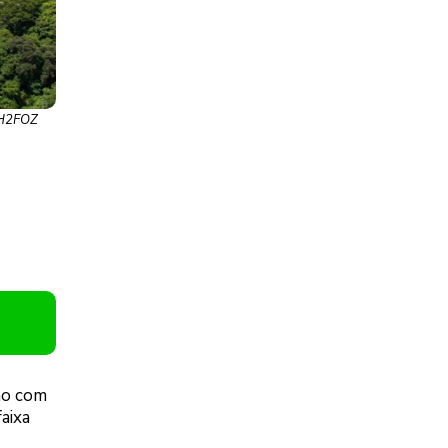
a/H2FOZ
mo com
aixa