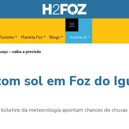
Turismo
Planeta Foz
Blogs
Assine Já
açu – saiba a previsão
m sol em Foz do Igu
, boletins da meteorologia apontam chances de chuvas 