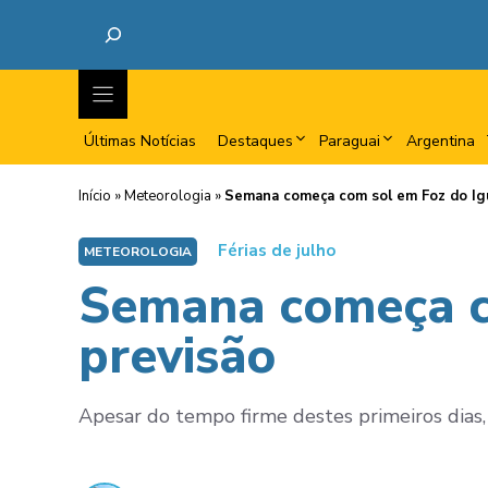
Últimas Notícias
Destaques
Paraguai
Argentina
Início
»
Meteorologia
»
Semana começa com sol em Foz do Igu
Férias de julho
METEOROLOGIA
Semana começa co
previsão
Apesar do tempo firme destes primeiros dias