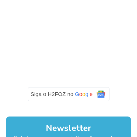
Siga o H2FOZ no
G
o
o
g
l
e
Newsletter