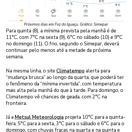
Próximos dias em Foz do Iguaçu. Gráfico: Simepar
Para quinta (8), a mínima prevista pela manhã é de
11°C, com 7°C na sexta (9), 6°C no sábado (10) e 9°C
no domingo (11). O frio, segundo o Simepar, deverá
continuar pelo menos até a metade da próxima
semana.
Na mesma linha, o
site
Climatempo
alerta para
“mudança brusca” ao longo da quarta, que poderá ter
o fenômeno da “mínima invertida”, com temperatura
mais alta pela manhã do que à tarde. Para domingo, o
Climatempo vê chances de geada, com 2°C na
fronteira.
Já a
Metsul Meteorologia
projeta 10°C para a quinta-
feira, 5°C para a sexta, 3°C para o sábado e 6°C para o
domingo, com chuvas fracas na quarta e na quinta e