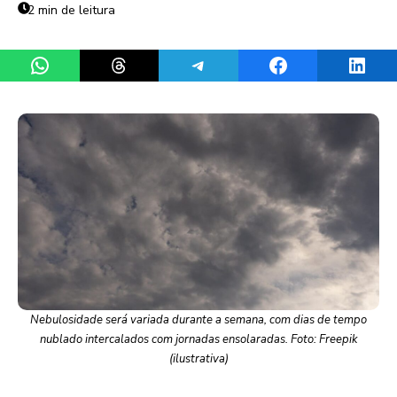
2 min de leitura
Share on WhatsApp
Share on Threads
Share on Telegram
Share on Facebook
Share 
Nebulosidade será variada durante a semana, com dias de tempo
nublado intercalados com jornadas ensolaradas. Foto: Freepik
(ilustrativa)