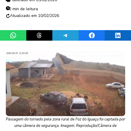
2 min de leitura
10/02/2026
Share on WhatsApp
Share on Threads
Share on Telegram
Share on Facebook
Share 
Passagem do tornado pela zona rural de Foz do Iguaçu foi captada por
uma câmera de segurança. Imagem: Reprodução/Câmera de