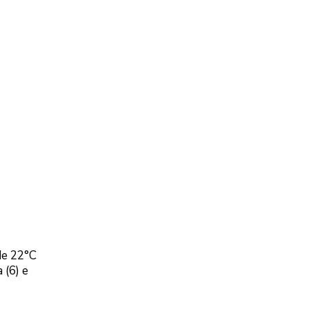
de 22°C
 (6) e