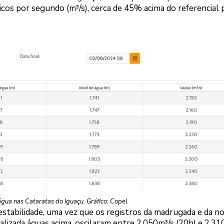
icos por segundo (m³/s), cerca de 45% acima do referencial 
gua nas Cataratas do Iguaçu. Gráfico: Copel
estabilidade, uma vez que os registros da madrugada e da no
lizada águas acima, oscilaram entre 2.050m³/s (20h) e 2.31