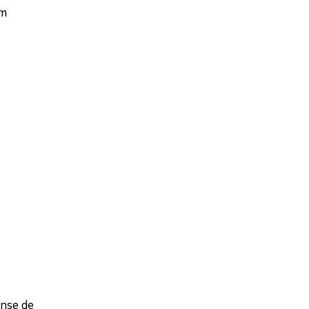
om
ense de