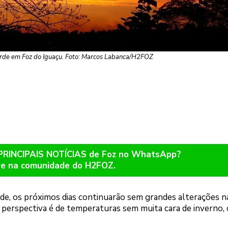
arde em Foz do Iguaçu. Foto: Marcos Labanca/H2FOZ
 PRINCIPAIS NOTÍCIAS de Foz no WhatsApp?
re na comunidade do H2FOZ.
e, os próximos dias continuarão sem grandes alterações n
perspectiva é de temperaturas sem muita cara de inverno,