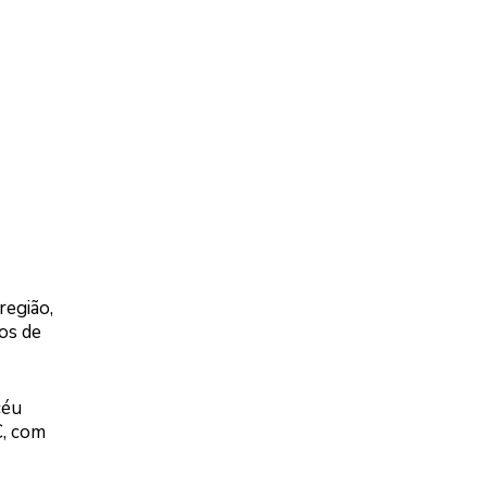
região,
os de
céu
C, com