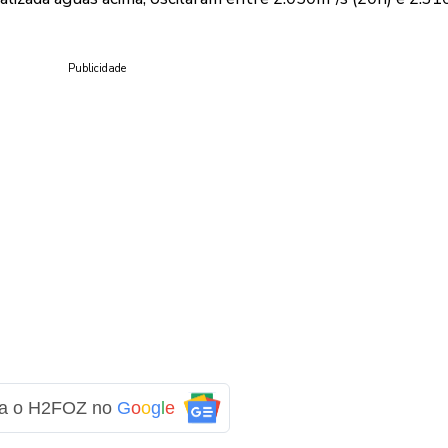
Publicidade
ga o H2FOZ no
G
o
o
g
l
e