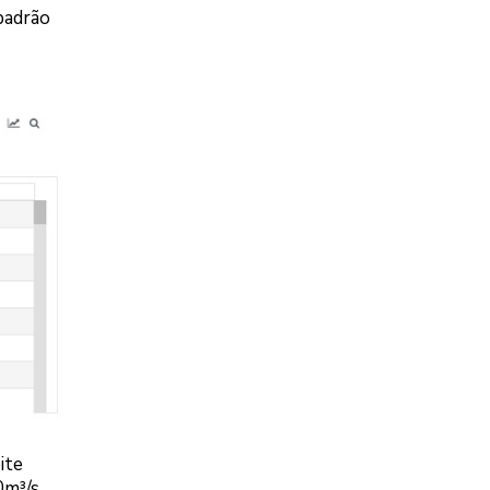
padrão
ite
0m³/s