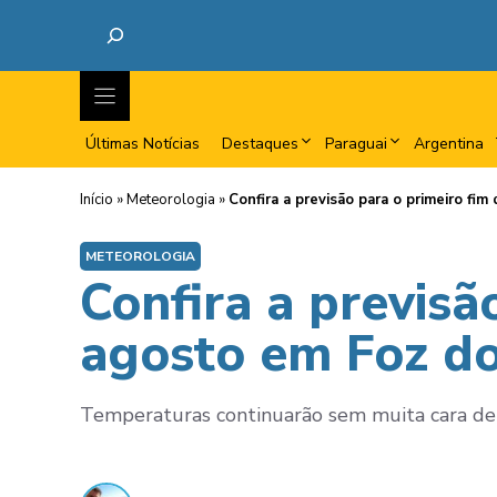
Últimas Notícias
Destaques
Paraguai
Argentina
Início
»
Meteorologia
»
Confira a previsão para o primeiro f
METEOROLOGIA
Confira a previsã
agosto em Foz do
Temperaturas continuarão sem muita cara de in