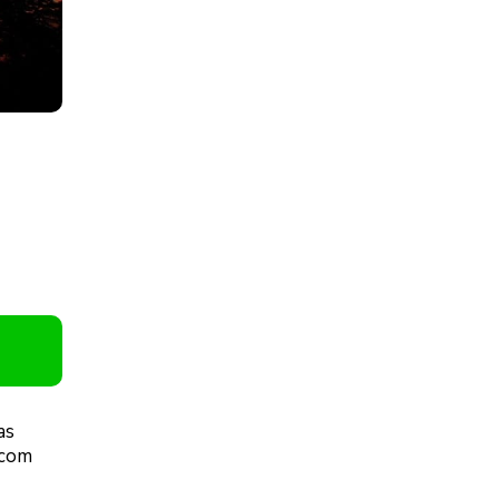
as
 com