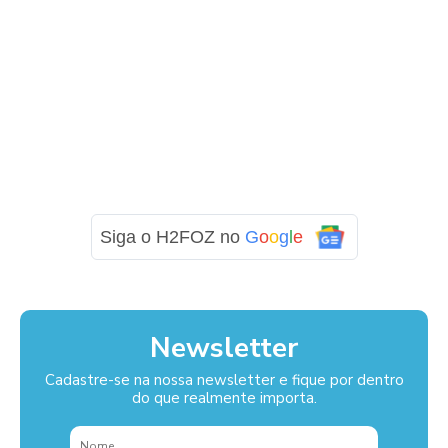
Siga o H2FOZ no
G
o
o
g
l
e
Newsletter
Cadastre-se na nossa newsletter e fique por dentro
do que realmente importa.