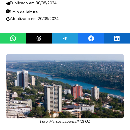
30/08/2024
2 min de leitura
20/09/2024
Share on WhatsApp
Share on Threads
Share on Telegram
Share on Facebook
Share 
Foto: Marcos Labanca/H2FOZ