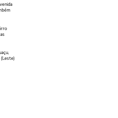
Avenida
também
irro
 as
uaçu,
 (Leste)