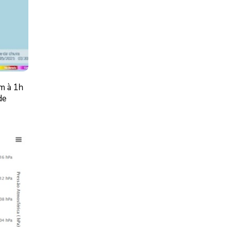
m à 1h
de