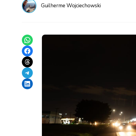
Guilherme Wojciechowski
Share on WhatsApp
Share on Facebook
Share on Threads
Share on Telegram
Share on LinkedIn