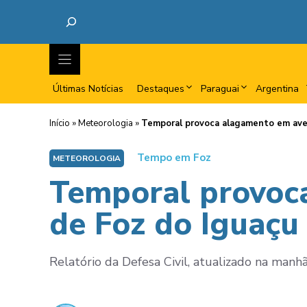
Últimas Notícias
Destaques
Paraguai
Argentina
Início
»
Meteorologia
»
Temporal provoca alagamento em aven
Tempo em Foz
METEOROLOGIA
Temporal provoca
de Foz do Iguaçu
Relatório da Defesa Civil, atualizado na man