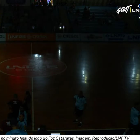
ti no minuto final do jogo do Foz Cataratas. Imagem: Reprodução/LNF TV