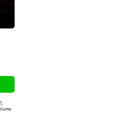
),
volume