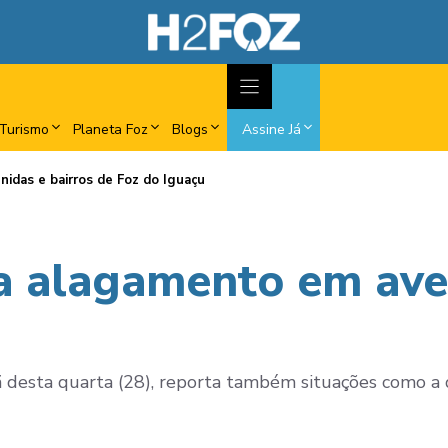
Turismo
Planeta Foz
Blogs
Assine Já
idas e bairros de Foz do Iguaçu
 alagamento em aven
hã desta quarta (28), reporta também situações como 