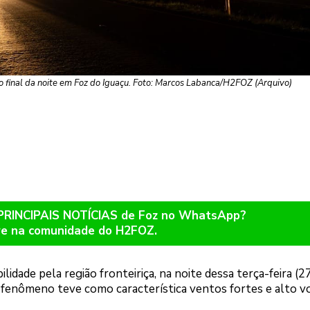
o final da noite em Foz do Iguaçu. Foto: Marcos Labanca/H2FOZ (Arquivo)
 PRINCIPAIS NOTÍCIAS de Foz no WhatsApp?
re na comunidade do H2FOZ.
idade pela região fronteiriça, na noite dessa terça-feira (27
fenômeno teve como característica ventos fortes e alto 