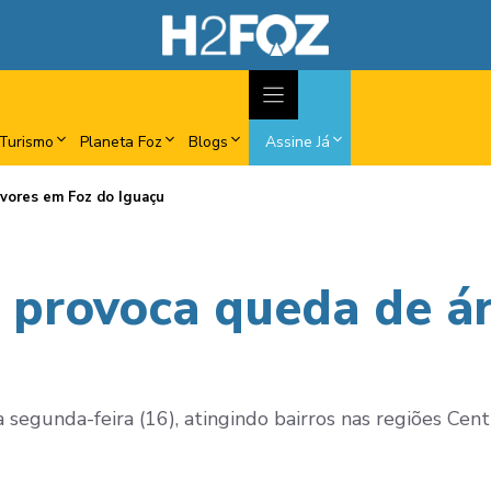
Turismo
Planeta Foz
Blogs
Assine Já
rvores em Foz do Iguaçu
 provoca queda de á
egunda-feira (16), atingindo bairros nas regiões Centr