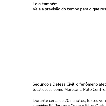
Leia também:
Veja a previsão do tempo para o que re
Segundo a
Defesa Civil
, o fenômeno afet
localidades como Maracanã, Polo Centro, 
Durante cerca de 20 minutos, fortes ven
avenidas JK, Paraná e Costa e Silva. O p