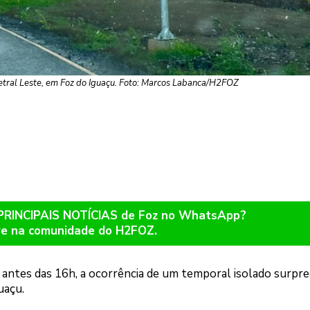
etral Leste, em Foz do Iguaçu. Foto: Marcos Labanca/H2FOZ
 PRINCIPAIS NOTÍCIAS de Foz no WhatsApp?
re na comunidade do H2FOZ.
o antes das 16h, a ocorrência de um temporal isolado surpr
uaçu.