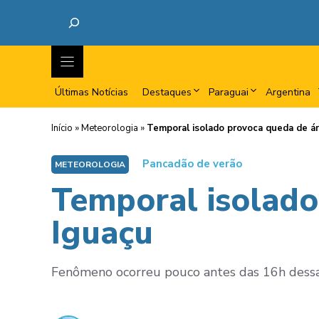
Últimas Notícias
Destaques
Paraguai
Argentina
Início
»
Meteorologia
»
Temporal isolado provoca queda de á
Pancadão de verão
METEOROLOGIA
Temporal isolado
Iguaçu
Fenômeno ocorreu pouco antes das 16h dessa s