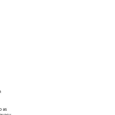
m
o as
Iguaçu,