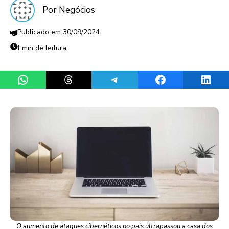
Por Negócios
30/09/2024
4 min de leitura
Share on WhatsApp
Share on Threads
Share on Telegram
Share on Facebook
Share 
O aumento de ataques cibernéticos no país ultrapassou a casa dos