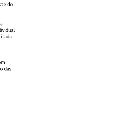
ste do
da
ividual
citada
 em
ão das