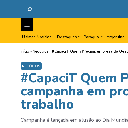
Últimas Notícias
Destaques
Paraguai
Argentina
Início
»
Negócios
»
#CapaciT Quem Precisa: empresa do Oest
NEGÓCIOS
#CapaciT Quem Pr
campanha em pro
trabalho
Campanha é lançada em alusão ao Dia Mundia