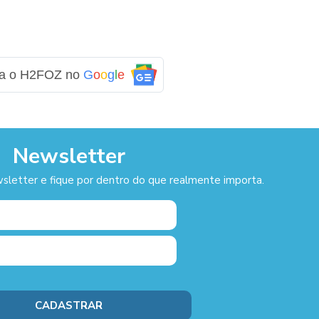
ga o H2FOZ no
G
o
o
g
l
e
Newsletter
sletter e fique por dentro do que realmente importa.