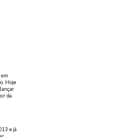
s em
o. Hoje
 lançar
or da
13 e já
ar