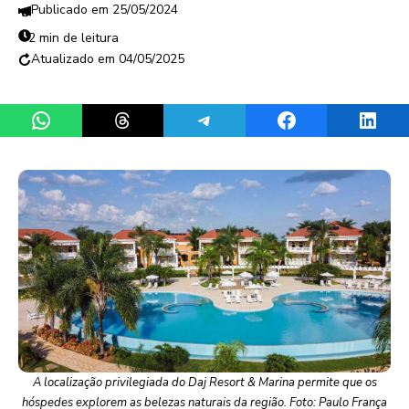
25/05/2024
2 min de leitura
04/05/2025
Share on WhatsApp
Share on Threads
Share on Telegram
Share on Facebook
Share 
A localização privilegiada do Daj Resort & Marina permite que os
hóspedes explorem as belezas naturais da região. Foto: Paulo França