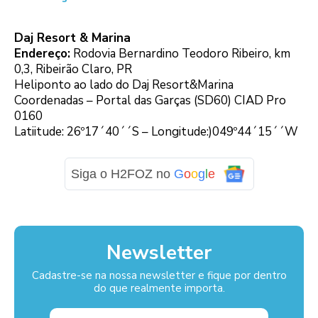
Daj Resort & Marina
Endereço:
Rodovia Bernardino Teodoro Ribeiro, km
0,3, Ribeirão Claro, PR
Heliponto ao lado do Daj Resort&Marina
Coordenadas – Portal das Garças (SD60) CIAD Pro
0160
Latiitude: 26º17´40´´S – Longitude:)049º44´15´´W
Siga o H2FOZ no
G
o
o
g
l
e
Newsletter
Cadastre-se na nossa newsletter e fique por dentro
do que realmente importa.