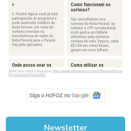
Siga o H2FOZ no
G
o
o
g
l
e
Newsletter