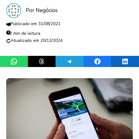
Por Negócios
31/08/2021
2 min de leitura
20/12/2024
Share on WhatsApp
Share on Threads
Share on Telegram
Share on Facebook
Share 