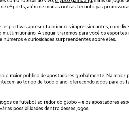
es como roletas ao vivo,
crypto gambling
, salas de jogos d
s de eSports, além de muitas outras tecnologias promissora
as esportivas apresenta números impressionantes, com div
 multimilionário. A seguir traremos para você os esportes 
e números e curiosidades surpreendentes sobre eles.
trai o maior público de apostadores globalmente. Na maior 
tecem ao longo de todo o ano, oferecendo jogos para os f
 jogos de futebol ao redor do globo – e os apostadores esp
árias possibilidades dentro desses jogos.