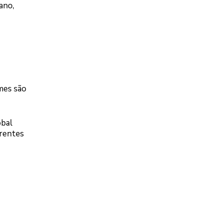
ano,
mes são
obal
erentes