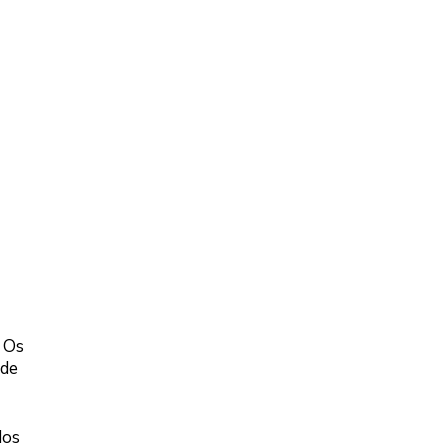
 Os
 de
dos