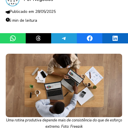
28/05/2025
6 min de leitura
Share on WhatsApp
Share on Threads
Share on Telegram
Share on Facebook
Share 
Uma rotina produtiva depende mais de consistência do que de esforço
extremo. Foto: Freepik