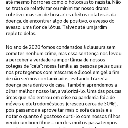
até mesmo horrores como o holocausto nazista. Não
se trata de relativizar ou minimizar nosso drama
coletivo, mas sim de buscar os efeitos colaterais da
doença, de encontrar algo de positivo, o avesso do
avesso, uma flor de lótus. Talvez até um jardim
repleto delas.
No ano de 2020 fomos condenados à clausura sem
cometer nenhum crime, mas essa sentença nos levou
a perceber a verdadeira importância de nossos
colegas de “cela”: nossa família, as pessoas pelas quais
nos protegemos com máscaras e álcool em gel a fim
de não sermos contaminados, evitando trazer a
doença para dentro de casa. Também aprendemos a
olhar melhor nosso lar, a valorizá-lo. Uma das poucas
áreas que não entrou em crise na pandemia foi a de
móveis e eletrodomésticos (cresceu cerca de 30%!),
pois passamos a aproveitar mais o sofá da sala e a
notar o quanto é gostoso curti-lo com nossos filhos
vendo um bom filme – um dos muitos passatempos