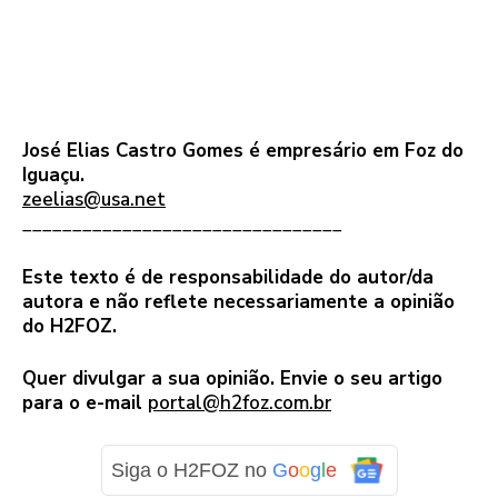
José Elias Castro Gomes é empresário em Foz do
Iguaçu.
zeelias@usa.net
________________________________
Este texto é de responsabilidade do autor/da
autora e não reflete necessariamente a opinião
do H2FOZ.
Quer divulgar a sua opinião. Envie o seu artigo
para o e-mail
portal@h2foz.com.br
Siga o H2FOZ no
G
o
o
g
l
e