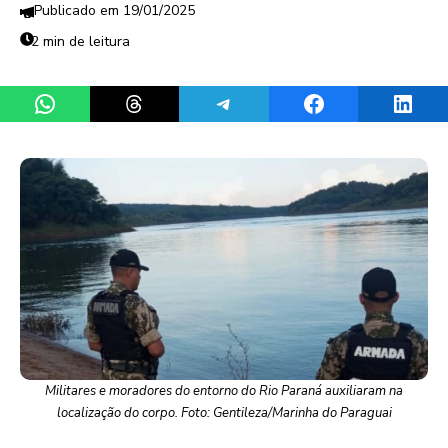
19/01/2025
2 min de leitura
Share on WhatsApp
Share on Threads
Share on Telegram
Share on Facebook
Share 
Militares e moradores do entorno do Rio Paraná auxiliaram na
localização do corpo. Foto: Gentileza/Marinha do Paraguai