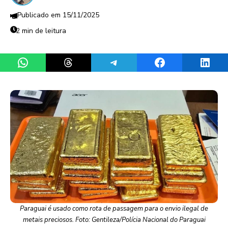
15/11/2025
2 min de leitura
Share on WhatsApp
Share on Threads
Share on Telegram
Share on Facebook
Share 
Paraguai é usado como rota de passagem para o envio ilegal de
metais preciosos. Foto: Gentileza/Polícia Nacional do Paraguai