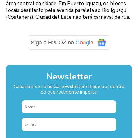
área central da cidade. Em Puerto Iguazú, os blocos
locais desfilarão pela avenida paralela ao Rio Iguaçu
(Costanera). Ciudad del Este não terá carnaval de rua.
Logo
Siga o H2FOZ no
G
o
o
g
l
e
Newsletter
Cadastre-se na nossa newsletter e fique por dentro
do que realmente importa.