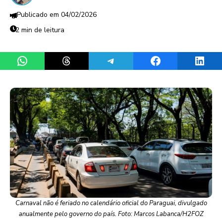
04/02/2026
2 min de leitura
Share on WhatsApp
Share on Threads
Share on Telegram
Share on Facebook
Share 
Carnaval não é feriado no calendário oficial do Paraguai, divulgado
anualmente pelo governo do país. Foto: Marcos Labanca/H2FOZ