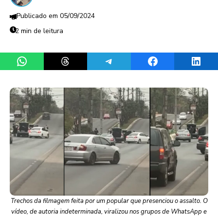
05/09/2024
2 min de leitura
Share on WhatsApp
Share on Threads
Share on Telegram
Share on Facebook
Share 
Trechos da filmagem feita por um popular que presenciou o assalto. O
vídeo, de autoria indeterminada, viralizou nos grupos de WhatsApp e