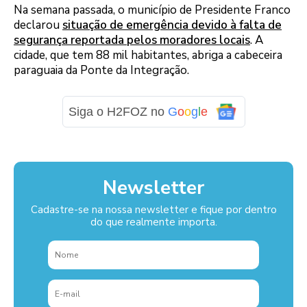
Na semana passada, o município de Presidente Franco
declarou
situação de emergência devido à falta de
segurança reportada pelos moradores locais
. A
cidade, que tem 88 mil habitantes, abriga a cabeceira
paraguaia da Ponte da Integração.
Siga o H2FOZ no
G
o
o
g
l
e
Newsletter
Cadastre-se na nossa newsletter e fique por dentro
do que realmente importa.