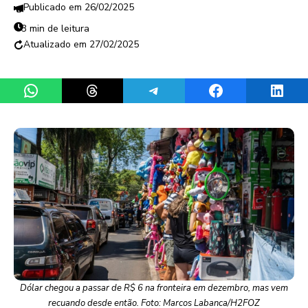
26/02/2025
3 min de leitura
27/02/2025
Share on WhatsApp
Share on Threads
Share on Telegram
Share on Facebook
Share 
Dólar chegou a passar de R$ 6 na fronteira em dezembro, mas vem
recuando desde então. Foto: Marcos Labanca/H2FOZ