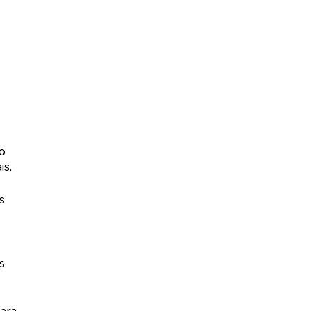
 o
is.
s
s