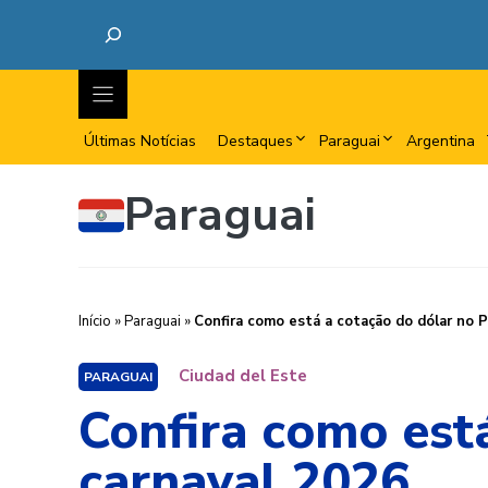
Últimas Notícias
Destaques
Paraguai
Argentina
Paraguai
Início
»
Paraguai
»
Confira como está a cotação do dólar no P
Ciudad del Este
PARAGUAI
Confira como est
carnaval 2026