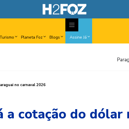
Turismo
Planeta Foz
Blogs
Assine Já
Parag
araguai no carnaval 2026
á a cotação do dólar