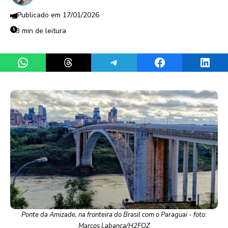
17/01/2026
3 min de leitura
Share on WhatsApp
Share on Threads
Share on Telegram
Share on Facebook
Share 
Ponte da Amizade, na fronteira do Brasil com o Paraguai - foto:
Marcos Labanca/H2FOZ