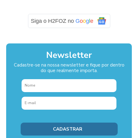
Siga o H2FOZ no
G
o
o
g
l
e
Newsletter
Cadastre-se na nossa newsletter e fique por dentro
do que realmente importa.