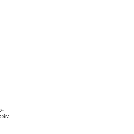
o-
teira