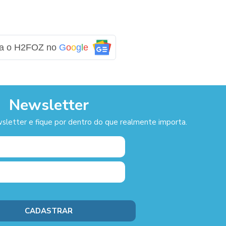
ga o H2FOZ no
G
o
o
g
l
e
Newsletter
sletter e fique por dentro do que realmente importa.