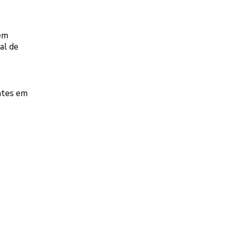
 em
al de
antes em