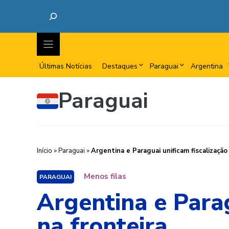
Últimas Notícias
Destaques
Paraguai
Argentina
Paraguai
Início
»
Paraguai
»
Argentina e Paraguai unificam fiscalização 
Menos filas
PARAGUAI
Argentina e Parag
na fronteira