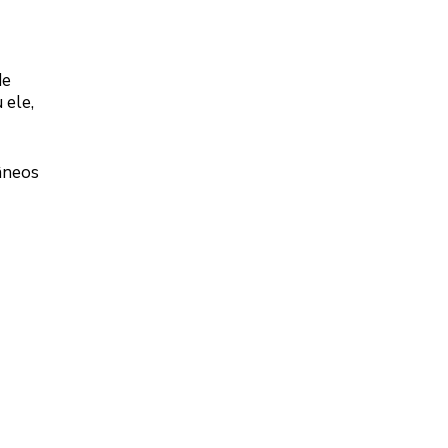
de
 ele,
âneos