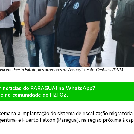
ina em Puerto Falcón, nos arredores de Assunção. Foto: Gentileza/DNM
er notícias do PARAGUAI no WhatsApp?
re na comunidade do H2FOZ.
semana, à implantação do sistema de fiscalização migratória
entina) e Puerto Falcón (Paraguai), na região próxima à cap