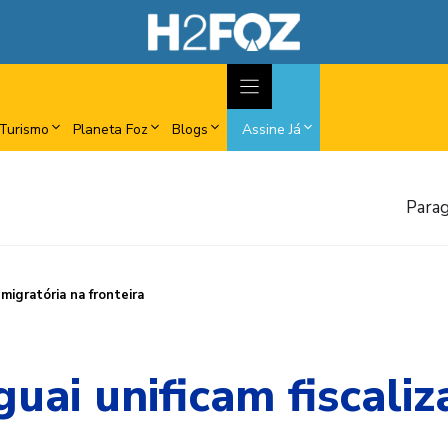
Turismo
Planeta Foz
Blogs
Assine Já
Parag
migratória na fronteira
uai unificam fiscaliz