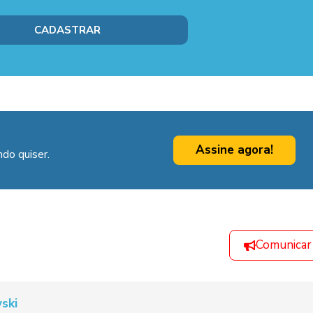
Assine agora!
do quiser.
Comunicar
ski