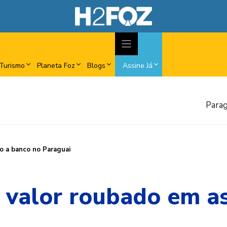
Turismo
Planeta Foz
Blogs
Assine Já
Parag
o a banco no Paraguai
 valor roubado em as