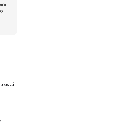
ira
nça
ão está
é