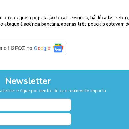
recordou que a população local reivindica, há décadas, refor
ataque à agência bancária, apenas três policiais estavam d
ga o H2FOZ no
G
o
o
g
l
e
Newsletter
sletter e fique por dentro do que realmente importa.