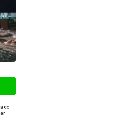
ia do
ter