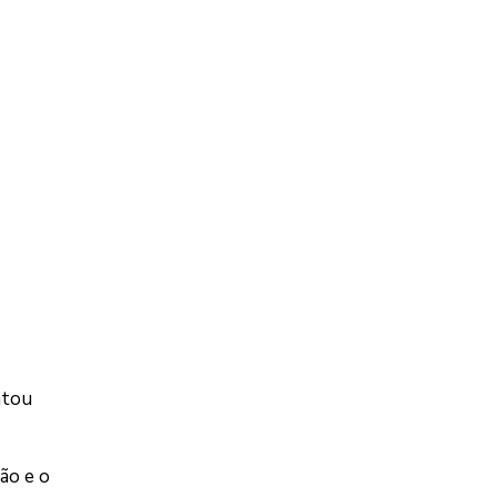
atou
ão e o