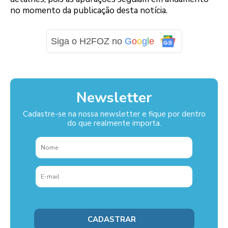
no momento da publicação desta notícia.
Siga o H2FOZ no
G
o
o
g
l
e
Newsletter
Cadastre-se na nossa newsletter e fique por dentro
do que realmente importa.