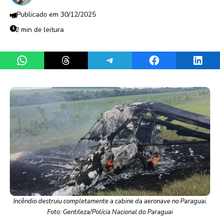
30/12/2025
2 min de leitura
Share on WhatsApp
Share on Threads
Share on Telegram
Share on Facebook
Share 
Incêndio destruiu completamente a cabine da aeronave no Paraguai.
Foto: Gentileza/Polícia Nacional do Paraguai