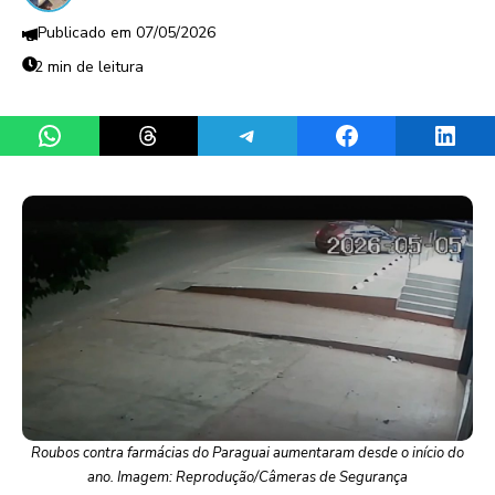
07/05/2026
2 min de leitura
Share on WhatsApp
Share on Threads
Share on Telegram
Share on Facebook
Share 
Roubos contra farmácias do Paraguai aumentaram desde o início do
ano. Imagem: Reprodução/Câmeras de Segurança